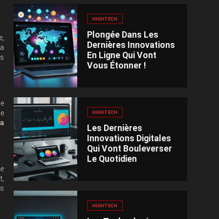
HIGHTECH
Plongée Dans Les
e,
Dernières Innovations
la
En Ligne Qui Vont
ns
Vous Étonner !
ne
le
HIGHTECH
la
Les Dernières
Innovations Digitales
Qui Vont Bouleverser
Le Quotidien
ne
t,
us
HIGHTECH