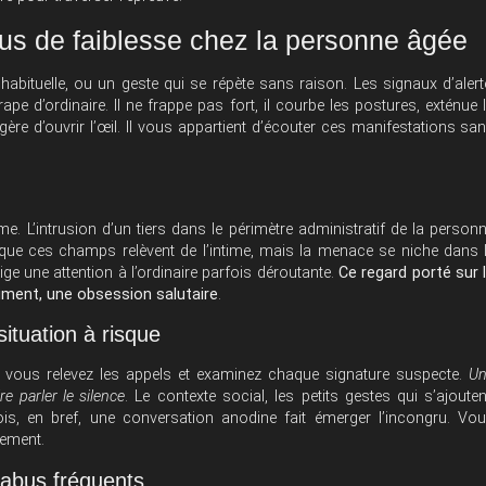
us de faiblesse chez la personne âgée
inhabituelle, ou un geste qui se répète sans raison. Les signaux d’alert
pe d’ordinaire. Il ne frappe pas fort, il courbe les postures, exténue 
ère d’ouvrir l’œil. Il vous appartient d’écouter ces manifestations sa
rme. L’intrusion d’un tiers dans le périmètre administratif de la person
que ces champs relèvent de l’intime, mais la menace se niche dans 
ige une attention à l’ordinaire parfois déroutante.
Ce regard porté sur 
aiment, une obsession salutaire
.
ituation à risque
 vous relevez les appels et examinez chaque signature suspecte.
U
re parler le silence
. Le contexte social, les petits gestes qui s’ajouten
is, en bref, une conversation anodine fait émerger l’incongru. Vo
mement.
’abus fréquents