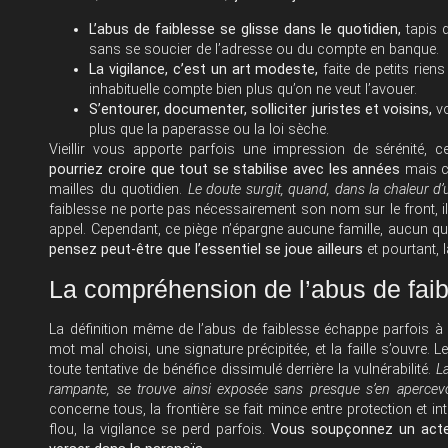
L’abus de faiblesse se glisse dans le quotidien,
tapis d
sans se soucier de l’adresse ou du compte en banque.
La vigilance, c’est un art modeste,
faite de petits rien
inhabituelle compte bien plus qu’on ne veut l’avouer.
S’entourer, documenter, solliciter juristes et voisins,
vo
plus que la paperasse ou la loi sèche.
Vieillir vous apporte parfois une impression de sérénité, ce
pourriez croire que tout se stabilise avec les années
mais ce
mailles du quotidien.
Le doute surgit, quand, dans la chaleur 
faiblesse ne porte pas nécessairement son nom sur le front, i
appel. Cependant, ce piège n’épargne aucune famille, aucun qu
pensez peut-être que l’essentiel se joue ailleurs
et pourtant, l
La compréhension de l’abus de fai
La définition même de l’abus de faiblesse échappe parfois à 
mot mal choisi, une signature précipitée, et la faille s’ouvre.
toute tentative de bénéfice dissimulé derrière la vulnérabilité.
L
rampante, se trouve ainsi exposée sans presque s’en apercevo
concerne tous, la frontière se fait mince entre protection et i
flou, la vigilance se perd parfois.
Vous soupçonnez un acte d