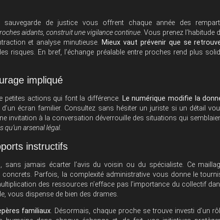
u la sauvegarde de justice vous offrent chaque année des rempar
proches aidants, construit une vigilance continue
. Vous prenez l’habitude 
traction et analyse minutieuse.
Mieux vaut prévenir que se retrouv
e des risques. En bref, l’échange préalable entre proches rend plus soli
ourage impliqué
 petites actions qui font la différence.
Le numérique modifie la donn
’un écran familier. Consultez sans hésiter un juriste si un détail vo
ne invitation à la conversation déverrouille des situations qui semblaie
us qu’un arsenal légal
.
orts instructifs
s
, sans jamais écarter l’avis du voisin ou du spécialiste. Ce mailla
 concrets. Parfois, la complexité administrative vous donne le tourni
a multiplication des ressources n’efface pas l’importance du collectif da
elle, vous dispense de bien des drames.
epères familiaux
. Désormais, chaque proche se trouve investi d’un rô