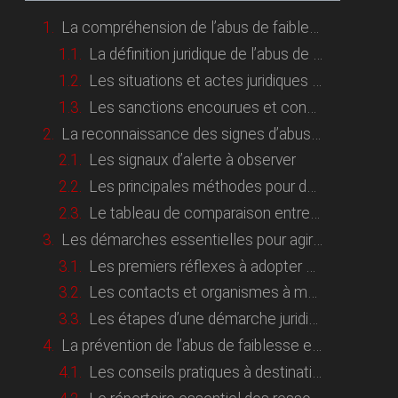
La compréhension de l’abus de faiblesse sur personne âgée
La définition juridique de l’abus de faiblesse
Les situations et actes juridiques concernés
Les sanctions encourues et conséquences juridiques
La reconnaissance des signes d’abus de faiblesse chez la personne âgée
Les signaux d’alerte à observer
Les principales méthodes pour détecter une situation à risque
Le tableau de comparaison entre les types d’abus fréquents
Les démarches essentielles pour agir face à un abus de faiblesse
Les premiers réflexes à adopter sans attendre
Les contacts et organismes à mobiliser en priorité
Les étapes d’une démarche juridique de signalement et protection
La prévention de l’abus de faiblesse et l’accompagnement des proches seniors
Les conseils pratiques à destination de l’entourage impliqué