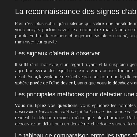
La reconnaissance des signes d’ab
Rien n’est plus subtil qu’un silence qui s’étire, une lassitude 
vous croyiez parfois savoir les reconnaître, mais l’abus se dra
parole. En bref, le moindre changement, visible ou caché, sugg
minimiser leur gravité.
Les signaux d’alerte à observer
Il suffit d’un mot évité, d’un regard fuyant, et la suspicion ge
âgée bouleverse des équilibres ténus. Vous pensez toujours 
détail. Ainsi, la vigilance ne s’active pas sur commande, elle ex
sphère privée de l’aîné devient, sans que vous le décidiez vr
Les principales méthodes pour détecter une s
Vous multipliez vos questions
, vous épluchez les comptes,
observation linéaire ne suffit pas, il faut croiser les données, fai
rendent la détection moins mécanique, plus humaine. Parfo
découvrez un détail, puis un deuxième, et le doute s’ancre fer
Le tableau de comparaison entre les types d