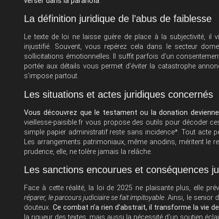
verser dans la paranoïa
.
La définition juridique de l’abus de faiblesse
Le texte de loi ne laisse guère de place à la subjectivité, il
injustifié. Souvent, vous repérez cela dans le secteur do
sollicitations émotionnelles. Il suffit parfois d’un consentemen
portée aux détails vous permet d’éviter la catastrophe annoncé
s’impose partout.
Les situations et actes juridiques concernés
Vous découvrez que le testament ou la donation devienne
vieillesse-paisible.fr
vous propose des outils pour décoder ces
simple papier administratif reste sans incidence*. Tout acte p
Les arrangements patrimoniaux, même anodins, méritent le reco
prudence, elle, ne tolère jamais la relâche.
Les sanctions encourues et conséquences ju
Face à cette réalité, la loi de 2025 ne plaisante plus, elle 
réparer, le parcours judiciaire se fait impitoyable
. Ainsi, le senior
douteux.
Ce combat n’a rien d’abstrait, il transforme la vie de
la rigueur des textes, mais aussi la nécessité d’un soutien éclai