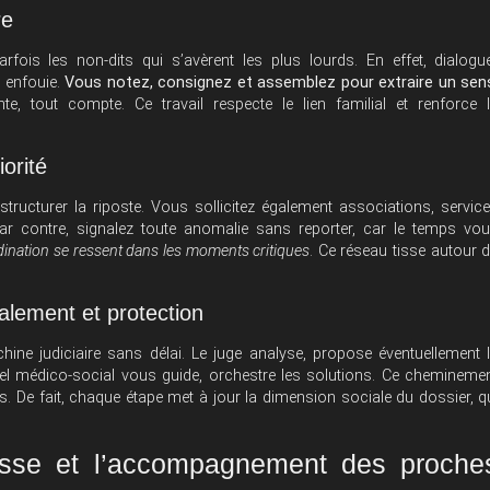
re
rfois les non-dits qui s’avèrent les plus lourds. En effet, dialogu
e enfouie.
Vous notez, consignez et assemblez pour extraire un sen
te, tout compte. Ce travail respecte le lien familial et renforce 
orité
structurer la riposte. Vous sollicitez également associations, servic
. Par contre, signalez toute anomalie sans reporter, car le temps vo
rdination se ressent dans les moments critiques
. Ce réseau tisse autour 
alement et protection
ine judiciaire sans délai. Le juge analyse, propose éventuellement 
nnel médico-social vous guide, orchestre les solutions. Ce chemineme
rs. De fait, chaque étape met à jour la dimension sociale du dossier, q
lesse et l’accompagnement des proche