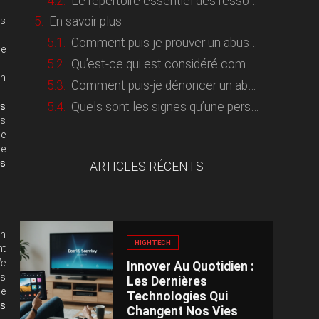
Le répertoire essentiel des ressources et supports instructifs
En savoir plus
es
Comment puis-je prouver un abus de faiblesse sur une personne âgée ?
ue
Qu’est-ce qui est considéré comme abus de faiblesse ?
en
Comment puis-je dénoncer un abus de faiblesse ?
Quels sont les signes qu’une personne âgée peut être accusée de vol ?
s
es
de
le
s
ARTICLES RÉCENTS
un
HIGHTECH
nt
de
Innover Au Quotidien :
us
Les Dernières
le
Technologies Qui
ns
Changent Nos Vies