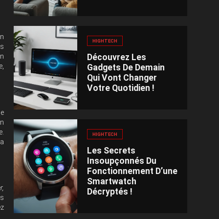
in
HIGHTECH
es
Découvrez Les
on
e,
Gadgets De Demain
Qui Vont Changer
Votre Quotidien !
me
un
e.
HIGHTECH
la
Les Secrets
Insoupçonnés Du
Fonctionnement D’une
Smartwatch
r,
Décryptés !
ts
ez