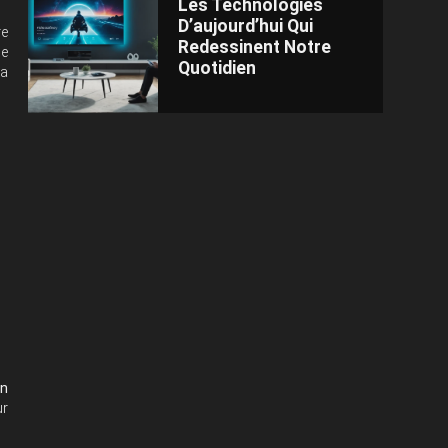
Les Technologies
D’aujourd’hui Qui
re
Redessinent Notre
ne
Quotidien
la
un
ur