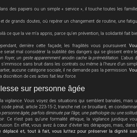
ans des papiers ou un simple « service », il touche toutes les famill
s et de grands doutes, où repérer un changement de routine, une fatig
ilà ce que la vie m’a appris, parce qu’en prévention, la solidarité fait bi
pendant, derrière cette façade, les fragilités vous poursuivent.
Vou
 serait mal considérer la subtilité des dangers qui se glissent entre l
d’un foyer, un geste apparemment anodin cache la préméditation
. L’abus 
l s’immisce sans bruit dans les contrats ou même à l’heure d’un simp
artier, aucune catégorie sociale, il ne demande pas la permission.
Vou
a discrétion de ces actes fait leur force.
blesse sur personne âgée
la vigilance. Vous voyez des situations qui semblent banales, mais 
 Le code pénal, article 223-15-2, tranche net ce brouillard, en condamna
a personne âgée, parfois diminuée par l’âge, une pathologie ou une solitu
ir
. Ce n’est pas qu’une formalité éthique, la vigilance juridique vo
ntrusion. En effet, vous avez à cœur d’éviter les dérapages, mais, dans 
éplacé et, tout à fait, vous luttez pour préserver la dignité sa