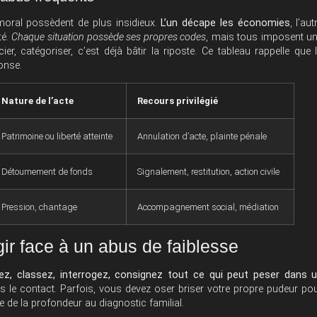
 moral possèdent de plus insidieux.
L’un décape les économies
, l’aut
té.
Chaque situation possède ses propres codes
, mais tous imposent u
ier, catégoriser, c’est déjà bâtir la riposte. Ce tableau rappelle que 
onse.
Nature de l’acte
Recours privilégié
Patrimoine ou liberté atteinte
Annulation d’acte, plainte pénale
Détournement de fonds
Signalement, restitution, action civile
Pression, chantage
Accompagnement social, médiation
ir face à un abus de faiblesse
z, classez, interrogez, consignez tout ce qui peut peser dans 
as le contact. Parfois, vous devez oser briser votre propre pudeur po
e de la profondeur au diagnostic familial.