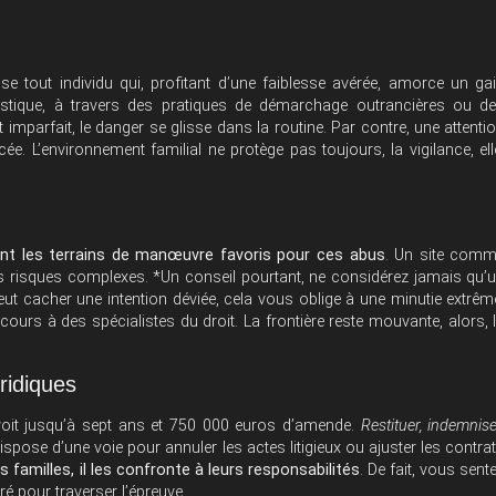
 vise tout individu qui, profitant d’une faiblesse avérée, amorce un ga
mestique, à travers des pratiques de démarchage outrancières ou d
t imparfait, le danger se glisse dans la routine. Par contre, une attenti
e. L’environnement familial ne protège pas toujours, la vigilance, ell
nt les terrains de manœuvre favoris pour ces abus
. Un site com
 risques complexes. *Un conseil pourtant, ne considérez jamais qu’
eut cacher une intention déviée, cela vous oblige à une minutie extrêm
urs à des spécialistes du droit. La frontière reste mouvante, alors, 
ridiques
prévoit jusqu’à sept ans et 750 000 euros d’amende.
Restituer, indemnise
 dispose d’une voie pour annuler les actes litigieux ou ajuster les contra
s familles, il les confronte à leurs responsabilités
. De fait, vous sent
ré pour traverser l’épreuve.