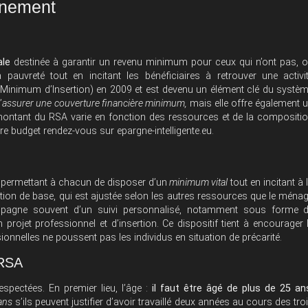
nnement
ale
destinée à garantir un revenu minimum pour ceux qui n’ont pas, 
pauvreté tout en incitant les bénéficiaires à retrouver une activi
 Minimum d’Insertion) en 2009 et est devenu un élément clé du systè
’
assurer une couverture financière minimum,
mais elle offre également 
montant du RSA varie en fonction des ressources et de la compositi
votre budget rendez-vous sur
epargne-intelligente.eu
.
permettant à chacun de disposer d’un
minimum vital
tout en incitant à 
cation de base, qui est ajustée selon les autres ressources que le ména
ccompagne souvent d’un suivi personnalisé, notamment sous forme 
projet professionnel et d’insertion. Ce dispositif tient à encourager 
sionnelles ne poussent pas les individus en situation de précarité.
 RSA
spectées. En premier lieu, l’âge :
il faut être âgé de plus de 25 an
 ans
s’ils peuvent justifier d’avoir travaillé deux années au cours des tro