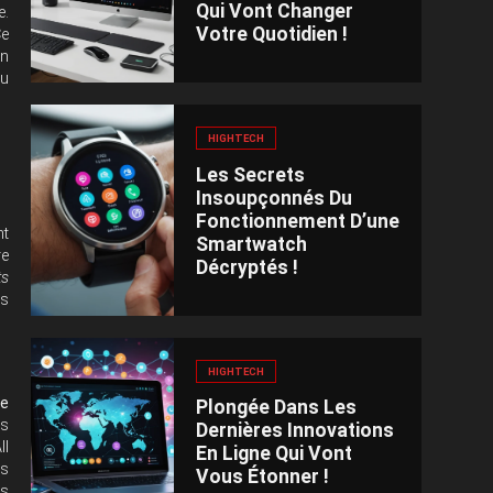
Qui Vont Changer
e.
Votre Quotidien !
e
on
ou
HIGHTECH
Les Secrets
Insoupçonnés Du
Fonctionnement D’une
nt
Smartwatch
re
Décryptés !
ts
és
HIGHTECH
de
Plongée Dans Les
es
Dernières Innovations
Il
En Ligne Qui Vont
ls
Vous Étonner !
rs