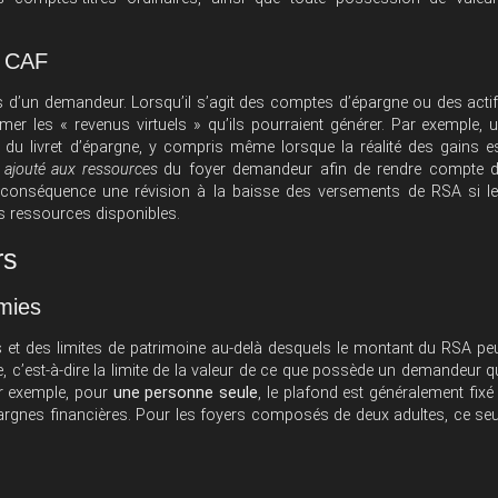
.
a CAF
s d’un demandeur. Lorsqu’il s’agit des comptes d’épargne ou des acti
mer les « revenus virtuels » qu’ils pourraient générer. Par exemple, 
ie du livret d’épargne, y compris même lorsque la réalité des gains e
t ajouté aux ressources
du foyer demandeur afin de rendre compte 
ur conséquence une révision à la baisse des versements de RSA si l
s ressources disponibles.
rs
omies
es et des limites de patrimoine au-delà desquels le montant du RSA pe
ne, c’est-à-dire la limite de la valeur de ce que possède un demandeur q
ar exemple, pour
une personne seule
, le plafond est généralement fixé
argnes financières. Pour les foyers composés de deux adultes, ce seu