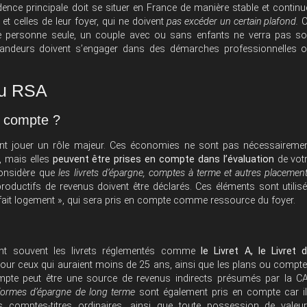
idence principale doit se situer en France de manière stable et continu
t celles de leur foyer, qui ne doivent
pas excéder un certain plafond.
C
e personne seule, un couple avec ou sans enfants ne verra pas s
andeurs doivent s’engager dans des démarches professionnelles 
du RSA
n compte ?
nt jouer un rôle majeur. Ces économies ne sont pas nécessaireme
, mais elles
peuvent être prises en compte dans l’évaluation
de vot
considère que
les livrets d’épargne, comptes à terme et autres placemen
oductifs de revenus doivent être déclarés. Ces éléments sont utilis
orfait logement », qui sera pris en compte comme ressource du foyer.
ent souvent les livrets réglementés comme
le Livret A, le Livret 
our ceux qui auraient moins de 25 ans, ainsi que les plans ou compt
pte peut être une source de revenus indirects présumés par la CA
 formes d’épargne de long terme
sont également pris en compte car i
s comptes-titres ordinaires, ainsi que toute possession de valeu