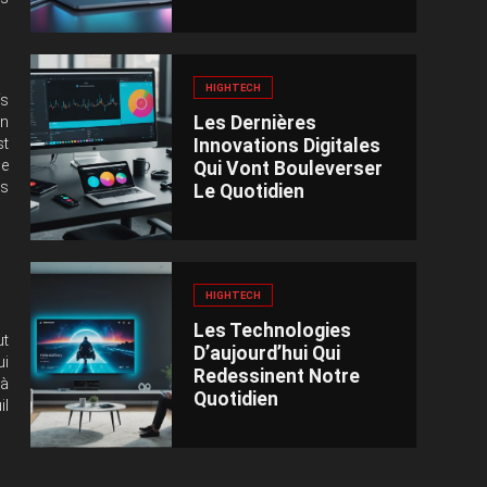
HIGHTECH
fs
Les Dernières
un
Innovations Digitales
st
de
Qui Vont Bouleverser
es
Le Quotidien
HIGHTECH
Les Technologies
ut
D’aujourd’hui Qui
ui
Redessinent Notre
 à
Quotidien
il