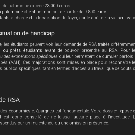
il de patrimoine excède 23 000 euros.
 patrimoine atteint un montant de l’ordre de 9 800 euros.
ts à charge et la localisation du foyer, car le coût de la vie peut vari
situation de handicap
e, les étudiants peuvent voir leur demande de RSA traitée différemmen
s ou prêts étudiants
avant de pouvoir prétendre au RSA. Pour l
u des exonérations spécifiques
qui leur permettent de cumuler parfois 
apés (AAH). Ces majorations sont mises en place pour reconnaître l
es publics spécifiques, tant en termes d’accès au travail que de coûts 
 de RSA
e des économies et épargnes est fondamentale. Votre dossier repose 
l est donc conseillé de ne laisser aucune place à l’incertitude.
 suspendus par un malentendu ou une omission présumée.