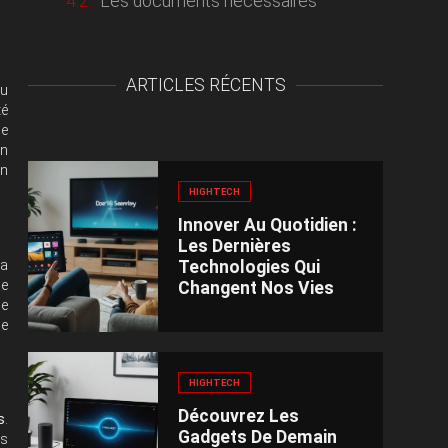
Les documents nécessaires
ARTICLES RÉCENTS
ou
té
me
un
on
HIGHTECH
Innover Au Quotidien :
Les Dernières
Technologies Qui
la
ge
Changent Nos Vies
de
le
HIGHTECH
Découvrez Les
s
.
Gadgets De Demain
is