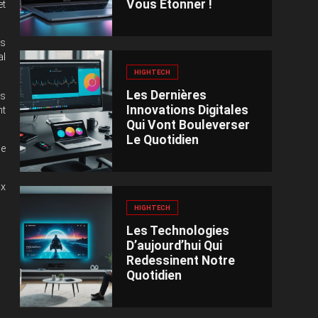
Vous Étonner !
et
es
al
HIGHTECH
Les Dernières
es
Innovations Digitales
nt
Qui Vont Bouleverser
Le Quotidien
me
ux
HIGHTECH
Les Technologies
D’aujourd’hui Qui
Redessinent Notre
Quotidien