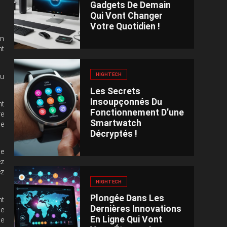
Gadgets De Demain
Qui Vont Changer
Votre Quotidien !
un
nt
HIGHTECH
ou
Les Secrets
Insoupçonnés Du
nt
Fonctionnement D’une
re
Smartwatch
me
Décryptés !
me
ez
ez
HIGHTECH
Plongée Dans Les
nt
Dernières Innovations
me
En Ligne Qui Vont
le