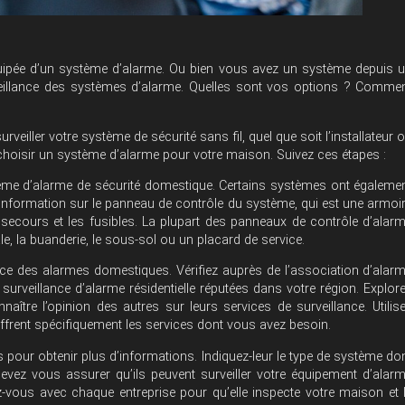
ipée d’un système d’alarme. Ou bien vous avez un système depuis 
veillance des systèmes d’alarme. Quelles sont vos options ? Comme
veiller votre système de sécurité sans fil, quel que soit l’installateur 
choisir un système d’alarme
pour votre maison. Suivez ces étapes :
me d’alarme de sécurité domestique. Certains systèmes ont égaleme
nformation sur le panneau de contrôle du système, qui est une armoi
e secours et les fusibles. La plupart des panneaux de contrôle d’alar
le, la buanderie, le sous-sol ou un placard de service.
nce des alarmes domestiques. Vérifiez auprès de l’association d’alar
e surveillance d’alarme résidentielle réputées dans votre région. Explor
ître l’opinion des autres sur leurs services de surveillance. Utilis
s offrent spécifiquement les services dont vous avez besoin.
pour obtenir plus d’informations. Indiquez-leur le type de système do
vez vous assurer qu’ils peuvent surveiller votre équipement d’alar
ous avec chaque entreprise pour qu’elle inspecte votre maison et 