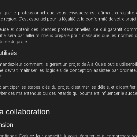
us que le professionnel que vous envisagez est dûment enregistré 
 région. C’est essentiel pour la légalité et la conformité de votre projet
euse et obtenir des licences professionnelles, ce qui garantit com
rtifié sera par ailleurs mieux préparé pour s’assurer que les normes 
durée du projet.
tilisés
andez-leur comment ils gèrent un projet de A à Quels outils utilisent-i
e devrait maîtriser les logiciels de conception assistée par ordinate
s.
iciper les étapes clés du projet, d’estimer les délais, et d’identifier
iter des malentendus ou des retards qui pourraient influencer le succ
a collaboration
nsion
 confiance. Évaluez leur capacité à vous écouter et à comprendre v