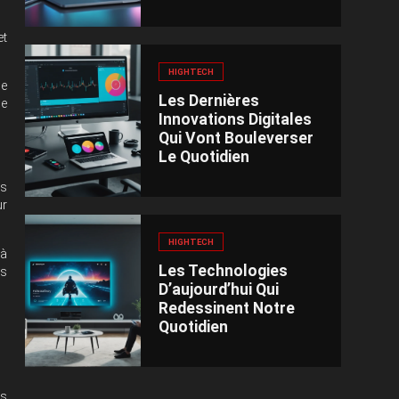
et
.
HIGHTECH
me
Les Dernières
de
Innovations Digitales
Qui Vont Bouleverser
Le Quotidien
ls
ur
HIGHTECH
 à
Les Technologies
ès
D’aujourd’hui Qui
Redessinent Notre
Quotidien
os