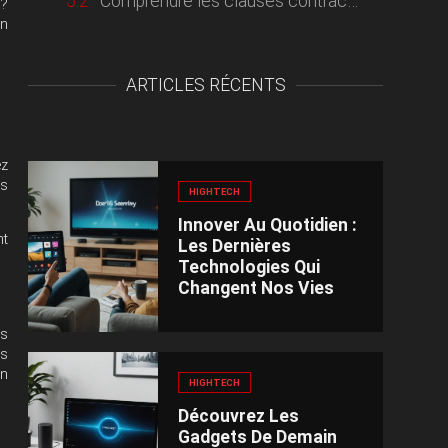
Comprendre les clauses contractuelles et les délais proposés
 ?
on
ARTICLES RÉCENTS
ez
es
HIGHTECH
Innover Au Quotidien :
nt
Les Dernières
Technologies Qui
Changent Nos Vies
es
es
on
HIGHTECH
Découvrez Les
Gadgets De Demain