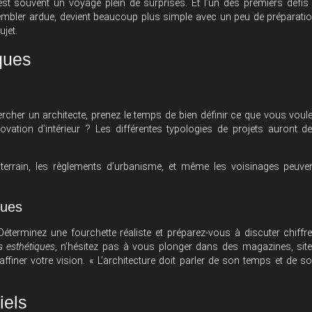
st souvent un voyage plein de surprises. Et l’un des premiers défis
sembler ardue, devient beaucoup plus simple avec un peu de préparati
ujet.
ques
cher un architecte, prenez le temps de bien définir ce que vous voul
ovation d’intérieur ? Les différentes typologies de projets auront d
 terrain, les règlements d’urbanisme, et même les voisinages peuve
ques
éterminez une fourchette réaliste et préparez-vous à discuter chiffr
s esthétiques
, n’hésitez pas à vous plonger dans des magazines, sit
finer votre vision. « L’architecture doit parler de son temps et de s
iels