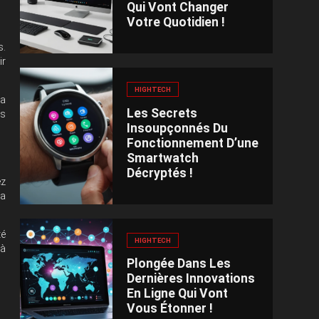
Qui Vont Changer
Votre Quotidien !
s.
ir
HIGHTECH
ra
Les Secrets
us
Insoupçonnés Du
Fonctionnement D’une
Smartwatch
Décryptés !
ez
la
té
HIGHTECH
 à
Plongée Dans Les
Dernières Innovations
En Ligne Qui Vont
Vous Étonner !