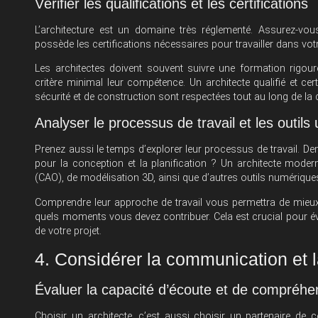
Vérifier les qualifications et les certifications
L’architecture est un domaine très réglementé. Assurez-vo
possède les certifications nécessaires pour travailler dans votre
Les architectes doivent souvent suivre une formation rigour
critère minimal leur compétence. Un architecte qualifié et ce
sécurité et de construction sont respectées tout au long de la 
Analyser le processus de travail et les outils u
Prenez aussi le temps d’explorer leur processus de travail. Dem
pour la conception et la planification ? Un architecte modern
(CAO), de modélisation 3D, ainsi que d’autres outils numérique
Comprendre leur approche de travail vous permettra de mieux ant
quels moments vous devez contribuer. Cela est crucial pour év
de votre projet.
4. Considérer la communication et l
Évaluer la capacité d’écoute et de compréhe
Choisir un architecte, c’est aussi choisir un partenaire de