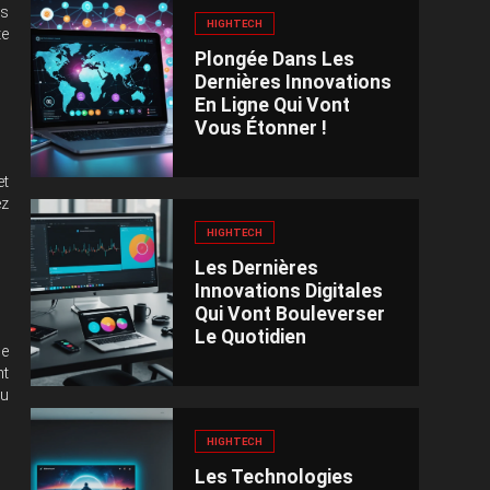
rs
HIGHTECH
te
Plongée Dans Les
Dernières Innovations
En Ligne Qui Vont
Vous Étonner !
et
ez
HIGHTECH
Les Dernières
Innovations Digitales
Qui Vont Bouleverser
Le Quotidien
de
nt
au
HIGHTECH
Les Technologies