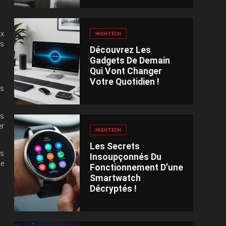
ux
HIGHTECH
us
Découvrez Les
Gadgets De Demain
Qui Vont Changer
Votre Quotidien !
es
us
er
HIGHTECH
Les Secrets
ns
Insoupçonnés Du
ue
Fonctionnement D’une
Smartwatch
Décryptés !