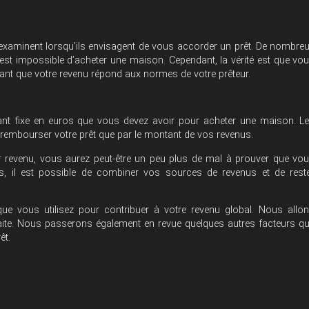
 examinent lorsqu’ils envisagent de vous accorder un prêt. De nombre
ur est impossible d’acheter une maison. Cependant, la vérité est que vo
tant que votre revenu répond aux normes de votre prêteur.
tant fixe en euros que vous devez avoir pour acheter une maison. L
rembourser votre prêt que par le montant de vos revenus.
ur revenu, vous aurez peut-être un peu plus de mal à prouver que vo
s, il est possible de combiner vos sources de revenus et de rest
que vous utilisez pour contribuer à votre revenu global. Nous allo
aite. Nous passerons également en revue quelques autres facteurs q
êt.