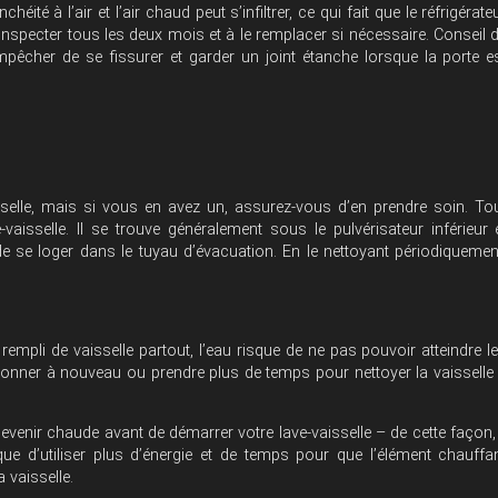
éité à l’air et l’air chaud peut s’infiltrer, ce qui fait que le réfrigérate
 l’inspecter tous les deux mois et à le remplacer si nécessaire. Conseil 
empêcher de se fissurer et garder un joint étanche lorsque la porte e
selle, mais si vous en avez un, assurez-vous d’en prendre soin. To
-vaisselle. Il se trouve généralement sous le pulvérisateur inférieur 
 se loger dans le tuyau d’évacuation. En le nettoyant périodiquemen
t rempli de vaisselle partout, l’eau risque de ne pas pouvoir atteindre l
nctionner à nouveau ou prendre plus de temps pour nettoyer la vaisselle
 devenir chaude avant de démarrer votre lave-vaisselle – de cette façon, 
e d’utiliser plus d’énergie et de temps pour que l’élément chauffa
 vaisselle.