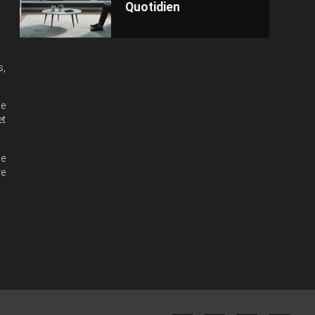
Quotidien
s,
de
et
de
re