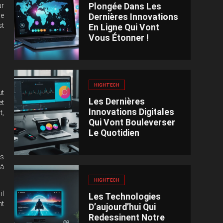
Plongée Dans Les
ur
de
Dernières Innovations
st
En Ligne Qui Vont
Vous Étonner !
HIGHTECH
ut
Les Dernières
et
Innovations Digitales
t,
Qui Vont Bouleverser
Le Quotidien
es
 à
HIGHTECH
il
Les Technologies
nt
D’aujourd’hui Qui
Redessinent Notre