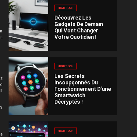
HIGHTECH
Découvrez Les
Gadgets De Demain
Qui Vont Changer
ur
Votre Quotidien !
r,
HIGHTECH
Les Secrets
ez
Insoupçonnés Du
id
Fonctionnement D’une
nt
Smartwatch
Décryptés !
es
HIGHTECH
ue