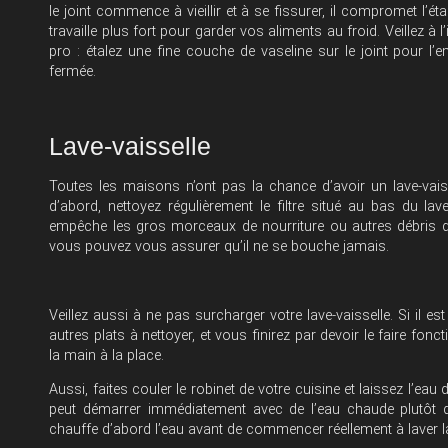
le joint commence à vieillir et à se fissurer, il compromet l’étanch
travaille plus fort pour garder vos aliments au froid. Veillez à
pro : étalez une fine couche de vaseline sur le joint pour l’
fermée.
Lave-vaisselle
Toutes les maisons n’ont pas la chance d’avoir un lave-vais
d’abord, nettoyez régulièrement le filtre situé au bas du lave
empêche les gros morceaux de nourriture ou autres débris de
vous pouvez vous assurer qu’il ne se bouche jamais.
Veillez aussi à ne pas surcharger votre lave-vaisselle. Si il es
autres plats à nettoyer, et vous finirez par devoir le faire fo
la main à la place.
Aussi, faites couler le robinet de votre cuisine et laissez l’eau
peut démarrer immédiatement avec de l’eau chaude plutôt qu
chauffe d’abord l’eau avant de commencer réellement à laver la