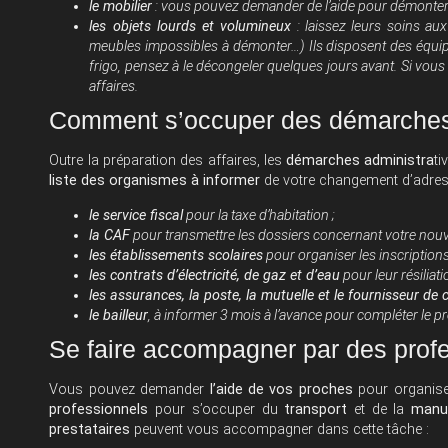
le mobilier
: vous pouvez demander de l’aide pour démonter
les objets lourds et volumineux
: laissez leurs soins au
meubles impossibles à démonter…) Ils disposent des équi
frigo, pensez à le décongeler quelques jours avant. Si vous
affaires.
Comment s’occuper des démarches 
Outre la préparation des affaires, les
démarches administra
ti
liste des organismes à informer
de votre changement d’adres
le service fiscal
pour la taxe d’habitation ;
la CAF
pour transmettre les dossiers concernant votre nouvel
les établissements scolaires
pour organiser les inscriptions
les contrats d’électricité, de gaz et d’eau
pour leur résiliatio
les assurances, la poste, la mutuelle et le fournisseur de
le bailleur
, à informer 3 mois à l’avance pour compléter le pr
Se faire accompagner par des pro
Vous pouvez demander
l’aide de vos proches
pour organiser
professionnels
pour s’occuper du
transport
et de la
manu
prestataires
peuvent vous accompagner dans cette tâche :