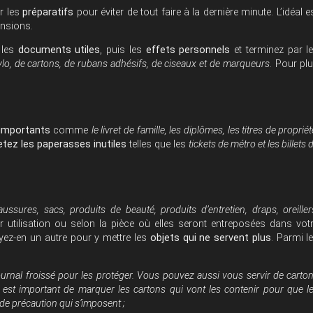
r les
préparatifs
pour éviter de tout faire à la dernière minute. L’idéal e
tensions.
 les
documents utiles
, puis les
effets personnels
et terminez par l
tylo, de cartons, de rubans adhésifs, de ciseaux et de marqueurs
. Pour pl
 importants
comme
le livret de famille, les diplômes, les titres de propriét
etez les paperasses inutiles
telles que les
tickets de métro et les billets 
ussures, sacs, produits de beauté, produits d’entretien, draps, oreiller
r utilisation ou selon la pièce où elles seront entreposées dans vot
yez-en un autre pour y mettre les
objets qui ne servent plus
. Parmi l
journal froissé pour les protéger. Vous pouvez aussi vous servir de carto
il est important de marquer les cartons qui vont les contenir pour que l
 de précaution qui s’imposent ;