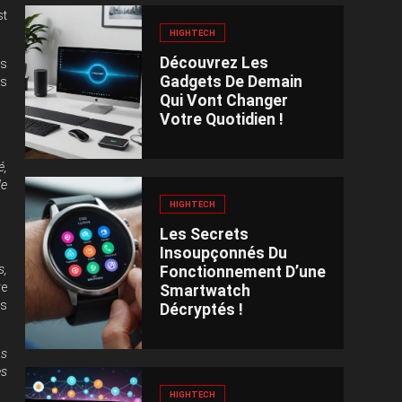
st
HIGHTECH
Découvrez Les
es
Gadgets De Demain
us
Qui Vont Changer
Votre Quotidien !
é,
de
HIGHTECH
Les Secrets
Insoupçonnés Du
s,
Fonctionnement D’une
re
Smartwatch
es
Décryptés !
ns
es
HIGHTECH