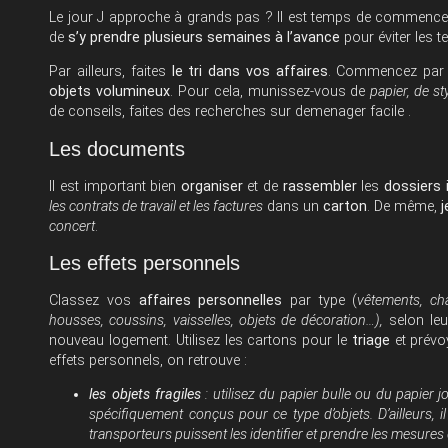
Le jour J approche à grands pas ? Il est temps de commence
de
s’y prendre plusieurs semaines à l’avance
pour éviter les 
Par ailleurs, faites
le tri dans vos affaires
. Commencez par
objets volumineux
. Pour cela, munissez-vous de
papier, de s
de conseils, faites des recherches sur
demenager facile
.
Les documents
Il est important bien
organiser
et de
rassembler
les
dossiers
les contrats de travail et les factures
dans un
carton
. De même,
j
concert
.
Les effets personnels
Classez vos
affaires personnelles
par type (
vêtements, cha
housses, coussins, vaisselles, objets de décoration…),
selon leu
nouveau logement. Utilisez les cartons pour le
triage
et prévo
effets personnels, on retrouve :
les objets fragiles
: utilisez du papier bulle ou du papier 
spécifiquement conçus pour ce type d’objets. D’ailleurs, 
transporteurs puissent les identifier et prendre les mesures