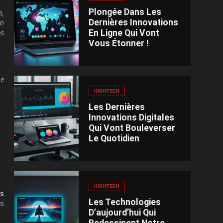
Plongée Dans Les
s,
Dernières Innovations
un
En Ligne Qui Vont
es
Vous Étonner !
ne
HIGHTECH
Les Dernières
Innovations Digitales
Qui Vont Bouleverser
Le Quotidien
HIGHTECH
es
Les Technologies
ts
D’aujourd’hui Qui