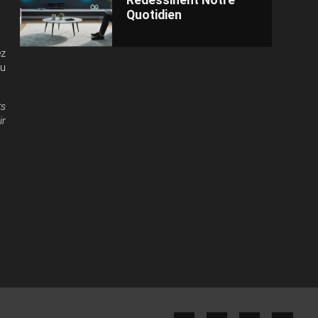
Redessinent Notre
Quotidien
ez
du
ts
ir