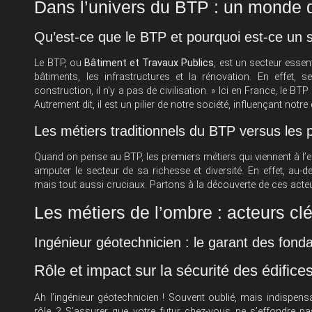
Dans l’univers du BTP : un monde 
Qu’est-ce que le BTP et pourquoi est-ce un s
Le BTP, ou
Bâtiment et Travaux Publics
, est un secteur essen
bâtiments, les infrastructures et la rénovation. En effet,
construction, il n’y a pas de civilisation. » Ici en France, le BT
Autrement dit, il est un pilier de notre société, influençant notr
Les métiers traditionnels du BTP versus les
Quand on pense au BTP, les premiers métiers qui viennent à l’e
amputer le secteur de sa richesse et diversité. En effet, a
mais tout aussi cruciaux. Partons à la découverte de ces acte
Les métiers de l’ombre : acteurs cl
Ingénieur géotechnicien : le garant des fonda
Rôle et impact sur la sécurité des édifice
Ah l’ingénieur géotechnicien ! Souvent oublié, mais indispensa
rôle ? S’assurer que votre futur chez-vous ne s’effondre pa