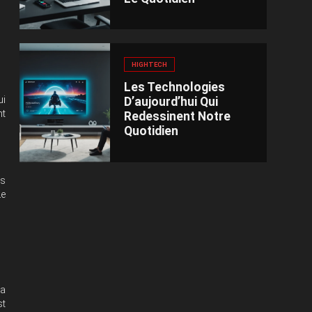
HIGHTECH
Les Technologies
ui
D’aujourd’hui Qui
nt
Redessinent Notre
Quotidien
es
Le
la
st