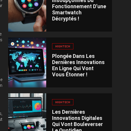
Insoupçonnés Du
ur
Fonctionnement D’une
Smartwatch
Décryptés !
e.
es
HIGHTECH
Plongée Dans Les
Dernières Innovations
En Ligne Qui Vont
Vous Étonner !
le
on
HIGHTECH
Les Dernières
s,
Innovations Digitales
ut
Qui Vont Bouleverser
Le Quotidien