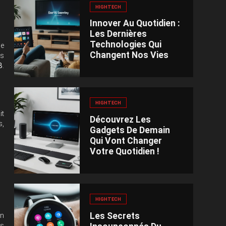
HIGHTECH
Innover Au Quotidien :
Les Dernières
Technologies Qui
de
Changent Nos Vies
ns
B
.
HIGHTECH
it
Découvrez Les
s,
Gadgets De Demain
Qui Vont Changer
Votre Quotidien !
HIGHTECH
Les Secrets
on
es