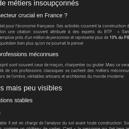
de métiers insoupçonnés
ecteur crucial en France ?
tiel pour l’économie française. Ses activités couvrent la construction 
 selon une citation souvent attribuée à des experts du BTP : « Sa
P emploie près d’
un million de personnes
et représente plus de
10% du PI
e quotidien bien plus qu’on ne pourrait le penser.
 professions méconnues
sprit sont souvent ceux de maçon, charpentier ou grutier. Mais ce sera
u-delà de ces professions classiques se cachent des métiers méconnu
urs de l’ombre, véritables artisans et architectes du monde moderne.
és mais peu visibles
tions stables
s
ble. Il est en charge de l’analyse du sol avant toute construction. S
s comme un château de cartes. C’est « la personne qui fait tenir l