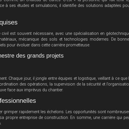
 à ses études et simulations, il identifie des solutions adaptées po
equises
 civil est souvent nécessaire, avec une spécialisation en géotechniqu
s matériaux, mécanique des sols et technologies modernes. De bonn
iels pour évoluer dans cette carrière prometteuse.
chestre des grands projets
ent. Chaque jour, il jongle entre équipes et logistique, veillant à ce que 
rdination des opérations, la supervision de la sécurité et l’organisati
reuve face aux imprévus du chantier.
ofessionnelles
ter grimper rapidement les échelons. Les opportunités sont nombreuse
r sa propre entreprise de construction. En somme, une carrière qui pe
.