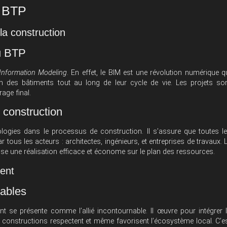
e BTP
la construction
u BTP
 Information Modeling
. En effet, le BIM est une révolution numérique q
ion des bâtiments tout au long de leur cycle de vie. Les projets so
rage final.
 construction
ologies dans le processus de construction. Il s’assure que toutes l
 tous les acteurs : architectes, ingénieurs, et entreprises de travaux. 
rise une réalisation efficace et économe sur le plan des ressources.
ment
rables
t se présente comme l’allié incontournable. Il œuvre pour intégrer 
es constructions respectent et même favorisent l’écosystème local. C’e