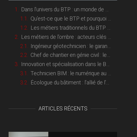
Dans l’univers du BTP : un monde de métiers insoupçonnés
Qu’est-ce que le BTP et pourquoi est-ce un secteur crucial en France ?
Les métiers traditionnels du BTP versus les professions méconnues
Les métiers de l’ombre : acteurs clés mais peu visibles
Ingénieur géotechnicien : le garant des fondations stables
Chef de chantier en génie civil : le chef d’orchestre des grands projets
Innovation et spécialisation dans le BTP
Technicien BIM : le numérique au service de la construction
Écologue du bâtiment : l’allié de l’environnement
ARTICLES RÉCENTS