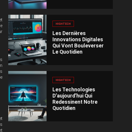
et
HIGHTECH
re
ur
Les Dernières
Innovations Digitales
Qui Vont Bouleverser
Le Quotidien
ts
in
es
ée
HIGHTECH
Les Technologies
D’aujourd’hui Qui
Redessinent Notre
Quotidien
et
es
nt