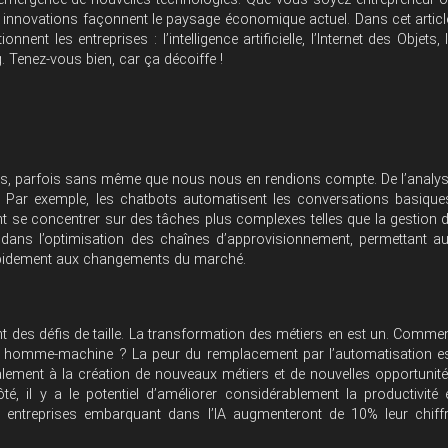
 innovations façonnent le paysage économique actuel. Dans cet articl
nt les entreprises : l’intelligence artificielle, l’Internet des Objets, 
 Tenez-vous bien, car ça décoiffe !
os vies, parfois sans même que nous nous en rendions compte. De l’analy
ut. Par exemple, les chatbots automatisent les conversations basique
t se concentrer sur des tâches plus complexes telles que la gestion 
ée dans l’optimisation des chaînes d’approvisionnement, permettant a
 rapidement aux changements du marché.
ent des défis de taille. La transformation des métiers en est un. Comme
on homme-machine ? La peur du remplacement par l’automatisation e
lement à la création de nouveaux métiers et de nouvelles opportunit
, il y a le potentiel d’améliorer considérablement la productivité 
s entreprises embarquant dans l’IA augmenteront de 10% leur chiff