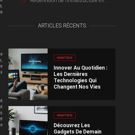
Redéfinition de l’infrastructure informatique
e,
la
ARTICLES RÉCENTS
se
HIGHTECH
s,
de
Innover Au Quotidien :
ux
Les Dernières
Technologies Qui
Changent Nos Vies
nt
st
és
HIGHTECH
et
Découvrez Les
re
Gadgets De Demain