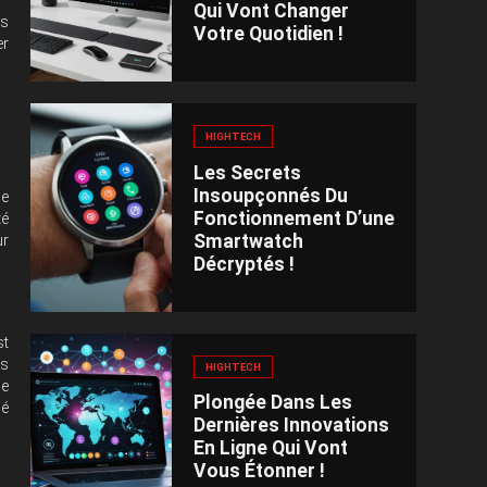
Qui Vont Changer
es
Votre Quotidien !
er
HIGHTECH
Les Secrets
Insoupçonnés Du
ne
Fonctionnement D’une
té
Smartwatch
ur
Décryptés !
st
es
HIGHTECH
de
Plongée Dans Les
sé
Dernières Innovations
En Ligne Qui Vont
Vous Étonner !