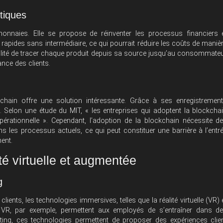
stiques
onnaies. Elle se propose de réinventer les processus financiers 
 rapides sans intermédiaire, ce qui pourrait réduire les coûts de maniè
bilité de tracer chaque produit depuis sa source jusqu’au consommate
ance des clients.
hain offre une solution intéressante. Grâce à ses enregistremen
e. Selon une étude du MIT, « les entreprises qui adoptent la blockcha
érationnelle ». Cependant, l’adoption de la blockchain nécessite d
les processus actuels, ce qui peut constituer une barrière à l’entr
ent.
té virtuelle et augmentée
g
ents, les technologies immersives, telles que la réalité virtuelle (VR) 
s VR, par exemple, permettent aux employés de s’entraîner dans d
ing, ces technologies permettent de proposer des expériences clie