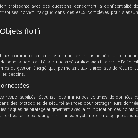
pation croissante avec des questions concernant la confidentialité d
 entreprises doivent naviguer dans ces eaux complexes pour s’assur
 Objets (IoT)
 machines communiquent entre eux. Imaginez une usine où chaque machi
e pannes non planifiées et une amélioration significative de l’efficaci
ermes de gestion énergétique, permettant aux entreprises de réduire le
 les besoins.
 connectées
es responsabilités. Sécuriser ces immenses volumes de données e
r dans des protocoles de sécurité avancés pour protéger leurs donné
r les risques de piratage augmentent avec la multiplication des points 
oT seront essentielles pour garantir un écosystème technologique sécuri