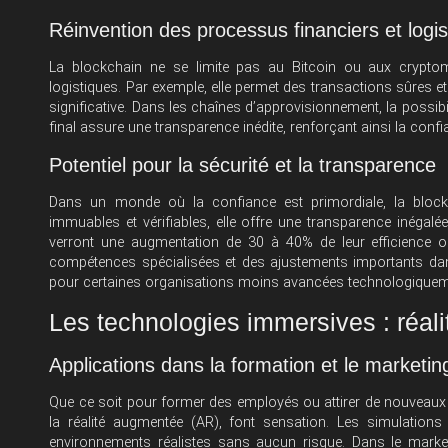
Réinvention des processus financiers et logi
La blockchain ne se limite pas au Bitcoin ou aux cryptom
logistiques. Par exemple, elle permet des transactions sûres et
significative. Dans les chaînes d’approvisionnement, la possi
final assure une transparence inédite, renforçant ainsi la confi
Potentiel pour la sécurité et la transparence
Dans un monde où la confiance est primordiale, la blockc
immuables et vérifiables, elle offre une transparence inégalé
verront une augmentation de 30 à 40% de leur efficience op
compétences spécialisées et des ajustements importants dans 
pour certaines organisations moins avancées technologiquem
Les technologies immersives : réali
Applications dans la formation et le marketin
Que ce soit pour former des employés ou attirer de nouveaux cli
la réalité augmentée (AR), font sensation. Les simulation
environnements réalistes sans aucun risque. Dans le market