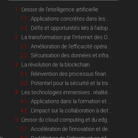
L’essor de l’intelligence artificielle
Applications concrètes dans les entreprises
Défis et opportunités liés à l’adoption de l’IA
La transformation par l’Internet des Objets (IoT)
Amélioration de l’efficacité opérationnelle
Sécurisation des données et infrastructures connectées
La révolution de la blockchain
Réinvention des processus financiers et logistiques
Potentiel pour la sécurité et la transparence
Les technologies immersives : réalité virtuelle et augmentée
Applications dans la formation et le marketing
L’impact sur la collaboration à distance
L’essor du cloud computing et du edge computing
Accélération de l’innovation et de l’agilité
ou