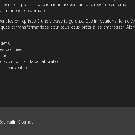
ent pertinent pour les applications nécessitant une réponse en temps rée
ue milliseconde compte.
t les entreprises à une vitesse fulgurante. Ces innovations, loin d’êt
iques et transformatrices pour tous ceux prêts à les embrasser. Alor
 défis
 des données
ble
e révolutionnent la collaboration
ture réinventée
égales
Sitemap