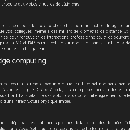
 produits aux visites virtuelles de bâtiments.
 précieuses pour la collaboration et la communication. Imaginez u
e vos collègues, même à des milliers de kilomètres de distance. Util
inies pour renouveler les interactions professionnelles, et ce souvent
lus, la VR et l’AR permettent de surmonter certaines limitations d
 personnelles et engageantes.
edge computing
es accèdent aux ressources informatiques. Il permet non seulement 
favoriser l’agilité. Grâce à cela, les entreprises peuvent tester pl
ssus bord. La scalabilité des solutions cloud signifie également que l
s d’une infrastructure physique limitée.
tique en déplaçant les traitements proches de la source des données. Ce
pplications. Avec l’extension des réseaux 5G, cette technologie jouera 