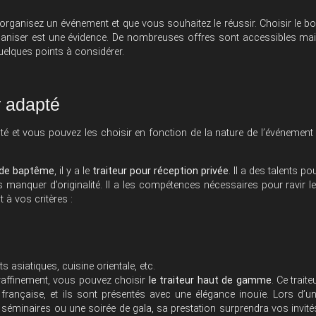
s organisez un événement et que vous souhaitez le réussir. Choisir le b
rganiser est une évidence. De nombreuses offres sont accessibles ma
quelques points à considérer.
r adapté
té et vous pouvez les choisir en fonction de la nature de l’événement
u de baptême
, il y a le
traiteur pour réception privée
. Il a des talents po
 manquer d’originalité. Il a les compétences nécessaires pour ravir l
 à vos critères :
s asiatiques, cuisine orientale, etc.
raffinement, vous pouvez choisir
le traiteur haut de gamme
. Ce traite
française, et ils sont présentés avec une élégance inouïe. Lors d’u
 séminaires ou une soirée de gala, sa prestation surprendra vos invité