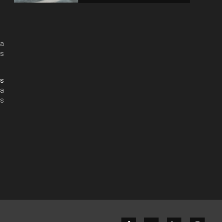
va
us
rs
la
us