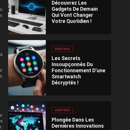
Découvrez Les
Gadgets De Demain
on
Qui Vont Changer
is
Votre Quotidien !
HIGHTECH
 à
Les Secrets
Insoupçonnés Du
Fonctionnement D’une
ur
Smartwatch
es
Décryptés !
HIGHTECH
ur
Plongée Dans Les
ne
Dernières Innovations
s.