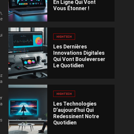
En Ligne Qui Vont
Vous Étonner !
n,
te
ui
HIGHTECH
Les Dernières
Innovations Digitales
Qui Vont Bouleverser
Le Quotidien
ez
ra
HIGHTECH
er
Les Technologies
la
D’aujourd’hui Qui
Redessinent Notre
rs
Quotidien