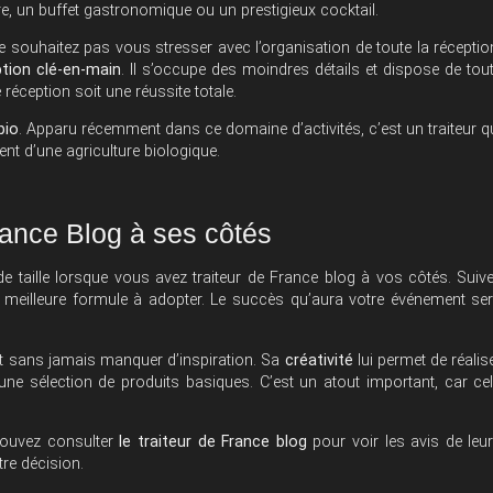
re, un buffet gastronomique ou un prestigieux cocktail.
souhaitez pas vous stresser avec l’organisation de toute la réceptio
tion clé-en-main
. Il s’occupe des moindres détails et dispose de tou
réception soit une réussite totale.
bio
. Apparu récemment dans ce domaine d’activités, c’est un traiteur q
nt d’une agriculture biologique.
rance Blog à ses côtés
e taille lorsque vous avez traiteur de France blog à vos côtés. Suiv
 meilleure formule à adopter. Le succès qu’aura votre événement se
f et sans jamais manquer d’inspiration. Sa
créativité
lui permet de réalis
une sélection de produits basiques. C’est un atout important, car ce
 pouvez consulter
le traiteur de France blog
pour voir les avis de leu
re décision.