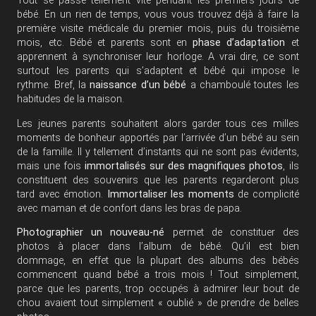
Tout se passe tellement vite pendant les premiers jours de
bébé. En un rien de temps, vous vous trouvez déjà à faire la
première visite médicale du premier mois, puis du troisième
mois, etc. Bébé et parents sont en
phase d’adaptation
et
apprennent à synchroniser leur horloge. A vrai dire, ce sont
surtout les parents qui s’adaptent et bébé qui impose le
rythme. Bref, la
naissance d’un bébé
a chamboulé toutes les
habitudes de la maison.
Les jeunes parents souhaitent alors garder tous ces milles
moments de bonheur apportés par l’arrivée d’un bébé au sein
de la famille. Il y tellement d’instants qui ne sont pas évidents,
mais une fois
immortalisés sur des magnifiques photos
, ils
constituent des souvenirs que les parents regarderont plus
tard avec émotion.
Immortaliser les moments
de complicité
avec maman et de confort dans les bras de papa.
Photographier un nouveau-né
permet de constituer des
photos à placer dans l’album de bébé. Qu’il est bien
dommage, en effet que la plupart des albums des bébés
commencent quand bébé a trois mois ! Tout simplement,
parce que les parents, trop occupés à admirer leur bout de
chou avaient tout simplement « oublié » de prendre de belles